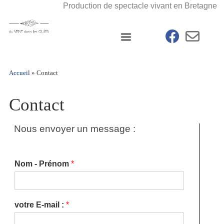
Skip
Production de spectacle vivant en Bretagne
to
content
fab fa-faceb
far fa
Accueil
»
Contact
Contact
Nous envoyer un message :
Nom - Prénom
*
votre E-mail :
*