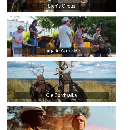
Lion’s Circus
Brigade AcoustiQ
Cie Sombralka