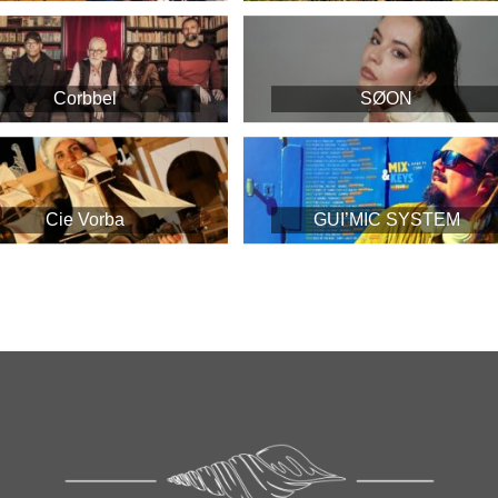
Corbbel
SØON
Cie Vorba
GUI’MIC SYSTEM