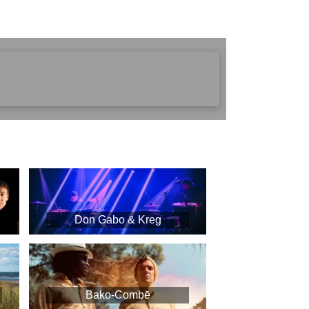
Don Gabo & Kreg
Bako-Combē