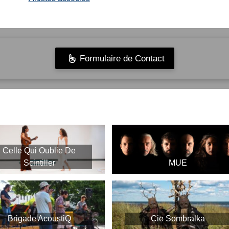
Formulaire de Contact
Celle Qui Oublie De
Scintiller
MUE
Brigade AcoustiQ
Cie Sombralka