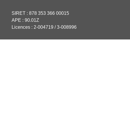
SIRET : 878 353 366 00015
APE : 90.01Z
Licences : 2-004719 / 3-008996