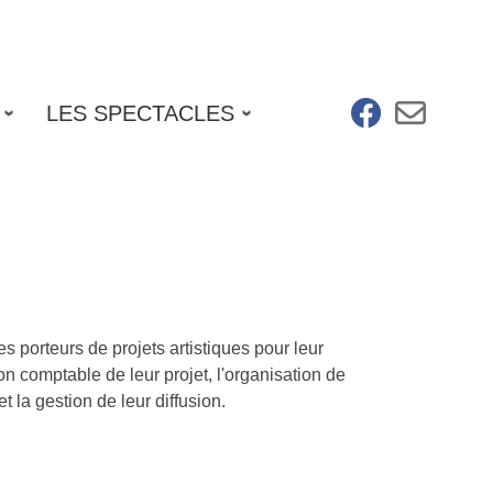
fab fa-facebo
far fa-e
LES SPECTACLES
 porteurs de projets artistiques pour leur
n comptable de leur projet, l'organisation de
 la gestion de leur diffusion.