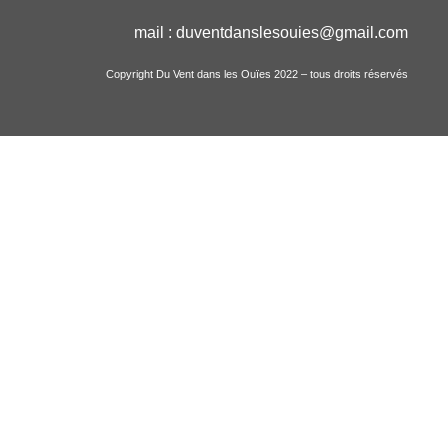
mail :
duventdanslesouies
@gmail.com
Copyright Du Vent dans les Ouïes 2022 – tous droits réservés