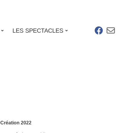
fab fa-facebo
far fa-e
LES SPECTACLES
Création 2022