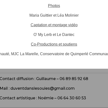
Photos
Maria Guittier et Léa Molinier
Captation et montage vidéo
O' My Lerb et Le Dantec
Co-Productions et soutiens
uté, MJC La Marelle, Conservatoire de Quimperlé Communaut
Contact diffusion : Guillaume – 06 89 85 92 68
Mail : duventdanslesouies@gmail.com
Contact artistique : Noémie – 06 64 30 60 53