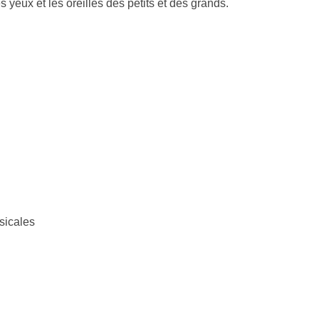
s yeux et les oreilles des petits et des grands.
sicales