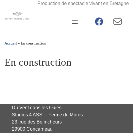
Skip
Production de spectacle vivant en Bretagne
to
content
fab fa-facebo
far f
Accueil
»
En construction
En construction
Du Vent dans les Ouïes
Studios 4 ASS' – Ferme du Moros
23, rue des Bolincheurs
29900 Concarneau