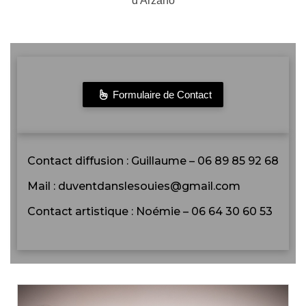
d'Arzano
Formulaire de Contact
Contact diffusion : Guillaume – 06 89 85 92 68
Mail : duventdanslesouies@gmail.com
Contact artistique : Noémie – 06 64 30 60 53