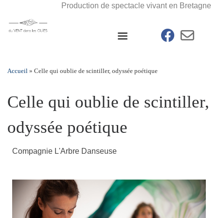
Skip
Production de spectacle vivant en Bretagne
to
content
fab fa-faceb
far fa
Accueil
»
Celle qui oublie de scintiller, odyssée poétique
Celle qui oublie de scintiller,
odyssée poétique
Compagnie L'Arbre Danseuse